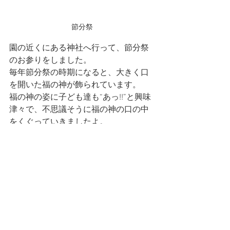
節分祭
園の近くにある神社へ行って、節分祭
のお参りをしました。
毎年節分祭の時期になると、大きく口
を開いた福の神が飾られています。
福の神の姿に子ども達も“あっ!!”と興味
津々で、不思議そうに福の神の口の中
をくぐっていきましたよ。
節分に向けて、園でも鬼のお面を作っ
たり、豆まきの豆を作ったりと準備万
端な子ども達です。
豆まき当日は、皆で力を合わせて鬼退
治をして楽しみたいと思います。
すべて表示
最新記事